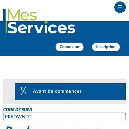
Ouvr
Connexion
Inscription
1
(étape courante)
Avant de commencer
3
CODE DE SUIVI
PRBDWNDT