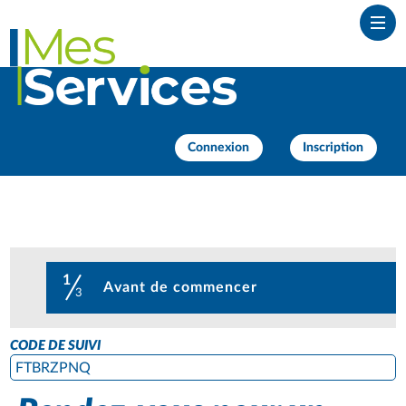
Ouvr
Connexion
Inscription
1
(étape courante)
Avant de commencer
3
CODE DE SUIVI
FTBRZPNQ