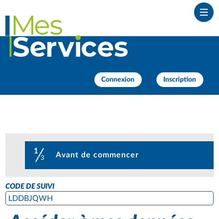
Ouvr
Connexion
Inscription
1
(étape courante)
Avant de commencer
3
CODE DE SUIVI
LDDBJQWH