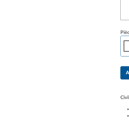
Pièc
A
Civi