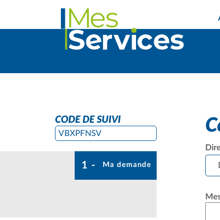
CODE DE SUIVI
C
VBXPFNSV
Dir
1
(étape courante)
Ma demande
Mes