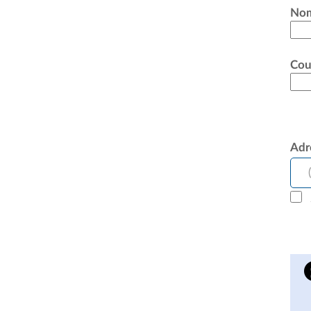
No
Cou
Adr