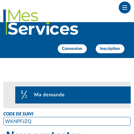
Ouvr
Connexion
Inscription
1
(étape courante)
Ma demande
2
CODE DE SUIVI
WKNPFJZQ